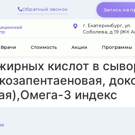
Обратный звонок
Запись на 
г. Екатеринбург, ул.
Соболева, д.19 (ЖК 
Врачи
Стоимость
Акции
Программы
жирных кислот в сыво
йкозапентаеновая, док
ая),Омега-3 индекс