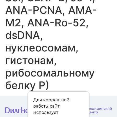
ANA-PCNA, AMA-
M2, ANA-Ro-52,
dsDNA,
нуклеосомам,
гистонам,
рибосомальному
белку P)
Для корректной
работы сайт
использует