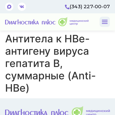
(343) 227-00-07
Антитела к HBе-
антигену вируса
гепатита B,
суммарные (Anti-
HBе)