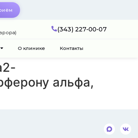
приём
(343) 227-00-07
Аврора)
О клинике
Контакты
а2-
ерферону альфа,