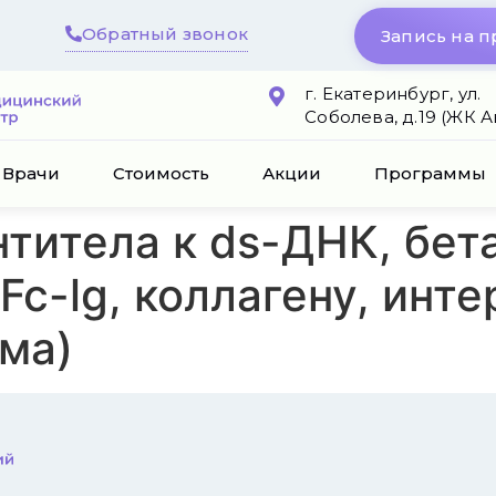
Обратный звонок
Запись на 
г. Екатеринбург, ул.
Соболева, д.19 (ЖК 
Врачи
Стоимость
Акции
Программы
нтитела к ds-ДНК, бет
 Fc-lg, коллагену, инт
ма)