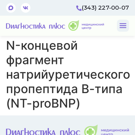
(343) 227-00-07
N-концевой
фрагмент
натрийуретического
пропептида В-типа
(NT-proBNP)