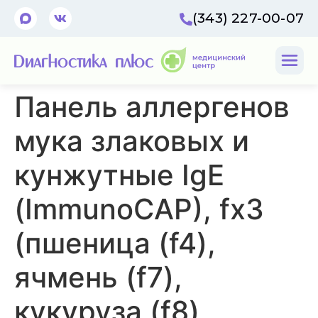
(343) 227-00-07
Панель аллергенов
мука злаковых и
кунжутные IgE
(ImmunoCAP), fx3
(пшеница (f4),
ячмень (f7),
кукуруза (f8),