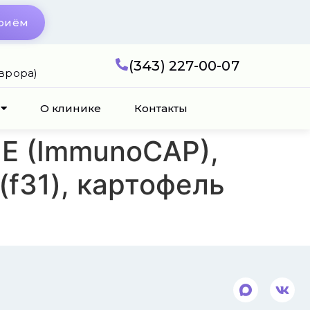
приём
(343) 227-00-07
Аврора)
О клинике
Контакты
gE (ImmunoCAP),
 (f31), картофель