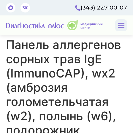
(343) 227-00-07
Панель аллергенов
сорных трав IgE
(ImmunoCAP), wx2
(амброзия
голометельчатая
(w2), полынь (w6),
подорожник