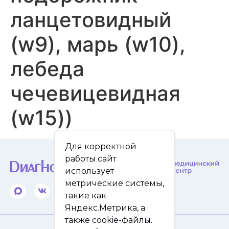
ланцетовидный
(w9), марь (w10),
лебеда
чечевицевидная
(w15))
Для корректной
работы сайт
использует
метрические системы,
такие как
Яндекс.Метрика, а
также cookie-файлы.