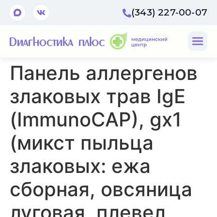
(343) 227-00-07
Панель аллергенов
злаковых трав IgE
(ImmunoCAP), gx1
(микст пыльца
злаковых: ежа
сборная, овсяница
луговая, плевел,