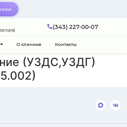
приём
(343) 227-00-07
Аврора)
О клинике
Контакты
ние (УЗДС,УЗДГ)
5.002)