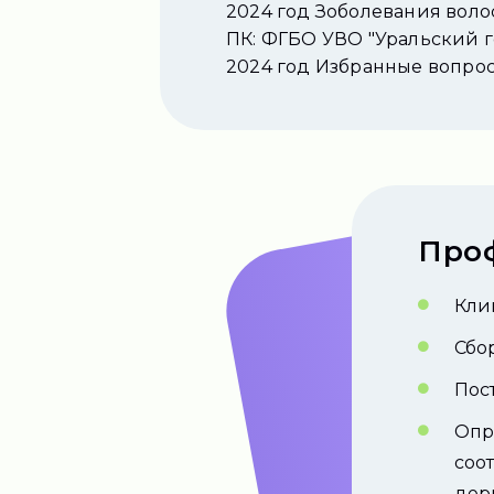
2024 год Зоболевания воло
ПК: ФГБО УВО "Уральский 
2024 год Избранные вопро
Про
Кли
Сбо
Пос
Опр
соо
дер