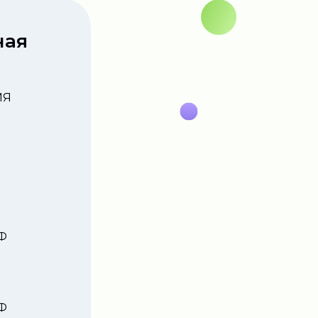
ная
ИЯ
РФ
РФ