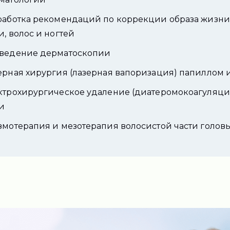
работка рекомендаций по коррекции образа жизни
и, волос и ногтей
ведение дерматоскопии
ерная хирургия (лазерная вапоризация) папиллом 
ктрохирургическое удаление (диатеромокоагуляци
и
змотерапия и мезотерапия волосистой части голов