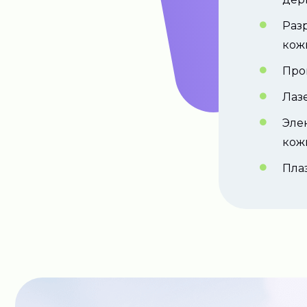
Раз
кож
Про
Лаз
Эле
кож
Пла