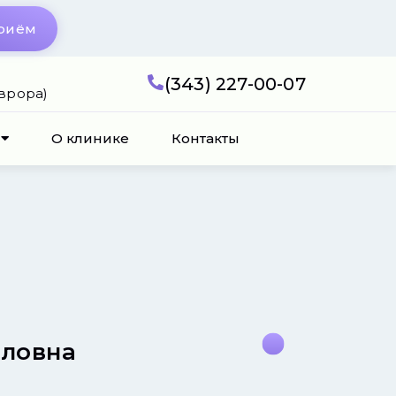
приём
(343) 227-00-07
Аврора)
О клинике
Контакты
йловна