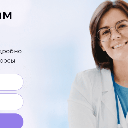
ам
?
одробно
просы