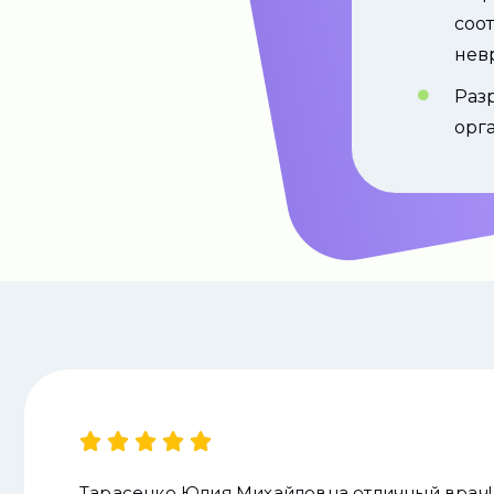
соо
нев
Раз
орг





Тарасенко Юлия Михайловна отличный врач! 