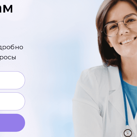
ам
?
одробно
просы