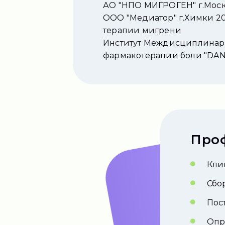
АО "НПО МИГРОГЕН" г.Моск
ООО "Медиатор" г.Химки 20
терапии мигрени
Институт Междисциплинарн
фармакотерапии боли "DAN
Про
Кли
Сбо
Пос
Опр