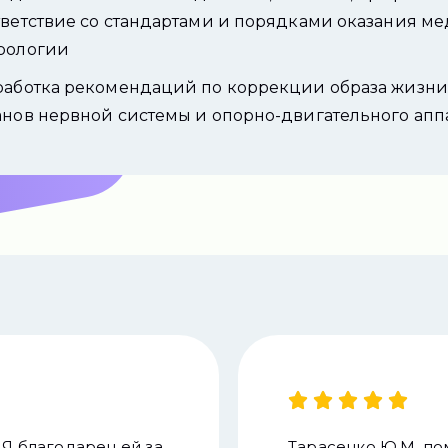
тветствие со стандартами и порядками оказания 
рологии
работка рекомендаций по коррекции образа жизни
анов нервной системы и опорно-двигательного апп





Я благодарен ей за
Тарасенко Ю.М. по