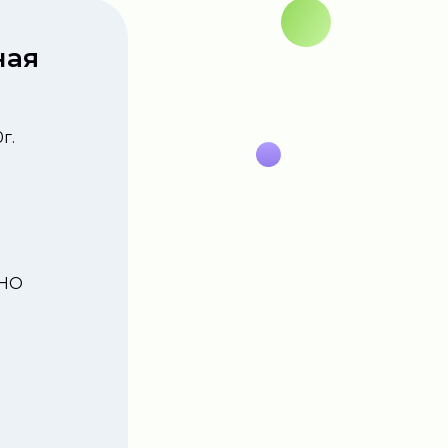
ная
г.
АНО