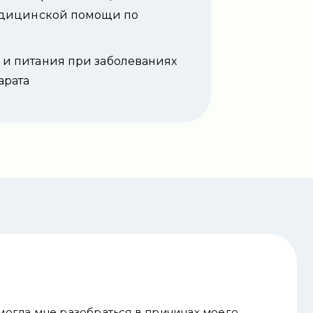
медицинской помощи по
 и питания при заболеваниях
арата
могла мне разобраться в причинах моего