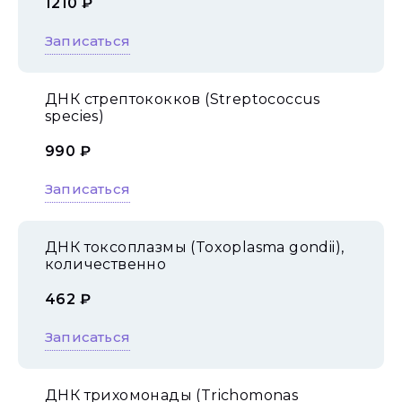
1210 ₽
Записаться
ДНК стрептококков (Streptococcus
species)
990 ₽
Записаться
ДНК токсоплазмы (Toxoplasma gondii),
количественно
462 ₽
Записаться
ДНК трихомонады (Trichomonas